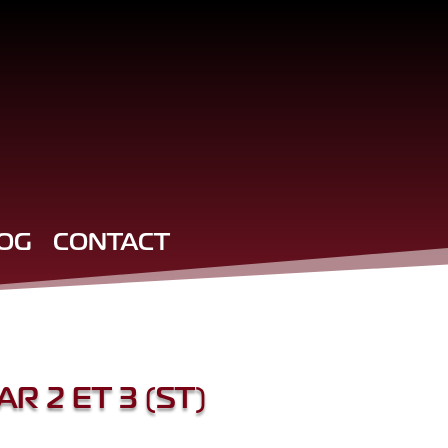
OG
CONTACT
R 2 ET 3 (ST)