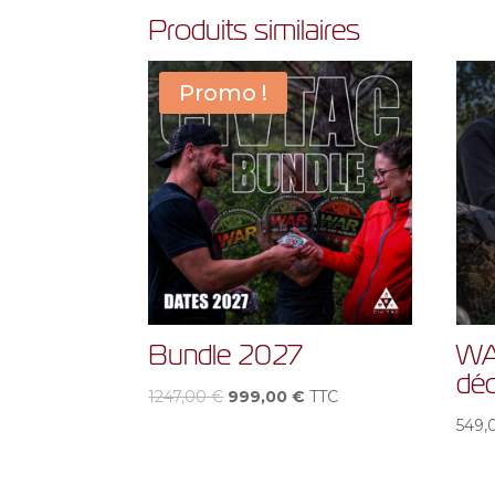
Produits similaires
Promo !
Bundle 2027
WA
dé
Le
Le
1247,00
€
999,00
€
TTC
prix
prix
549
initial
actuel
était :
est :