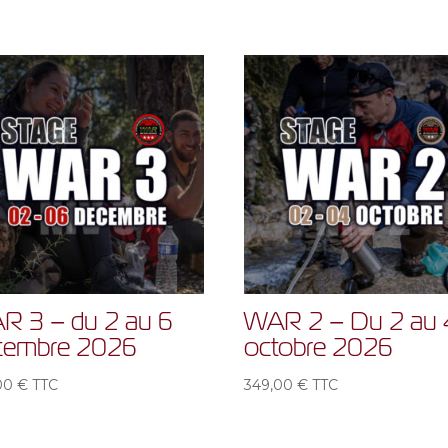
R 3 – du 2 au 6
WAR 2 – Du 2 au 
cembre 2026
octobre 2026
,00
€
TTC
349,00
€
TTC