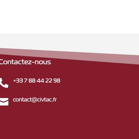
1247,00 €.
999,00 €.
Contactez-nous
+33 7 88 44 22 98

contact@civtac.fr
