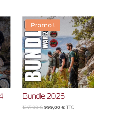
Promo !
4
Bundle 2026
Le
Le
1247,00
€
999,00
€
TTC
prix
prix
initial
actuel
était :
est :