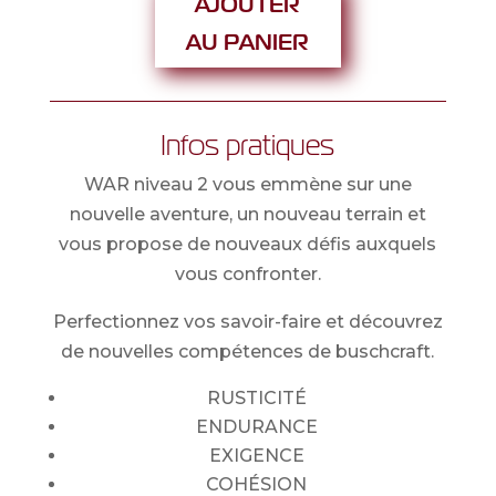
AJOUTER
2
–
AU PANIER
Du
2
au
Infos pratiques
4
octobre
WAR niveau 2 vous emmène sur une
2026
nouvelle aventure, un nouveau terrain et
vous propose de nouveaux défis auxquels
vous confronter.
Perfectionnez vos savoir-faire et découvrez
de nouvelles compétences de buschcraft.
RUSTICITÉ
ENDURANCE
EXIGENCE
COHÉSION