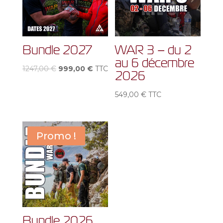
Bundle 2027
WAR 3 – du 2
au 6 décembre
Le
Le
1247,00
€
999,00
€
TTC
2026
prix
prix
initial
actuel
549,00
€
TTC
était :
est :
1247,00 €.
999,00 €.
Promo !
Bundle 2026