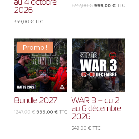
au 4 octobre
Le
Le
1247,00
€
999,00
€
TTC
2026
prix
prix
initial
actuel
349,00
€
TTC
était :
est :
1247,00 €.
999,00 €.
Promo !
Bundle 2027
WAR 3 – du 2
au 6 décembre
Le
Le
1247,00
€
999,00
€
TTC
2026
prix
prix
initial
actuel
549,00
€
TTC
était :
est :