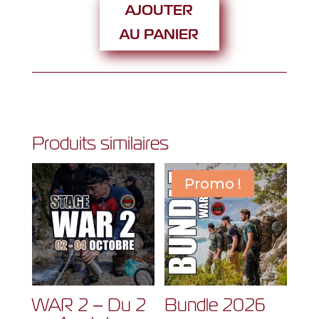
AJOUTER
2023
-
AU PANIER
WAR
2
et
3
Produits similaires
Promo !
WAR 2 – Du 2
Bundle 2026