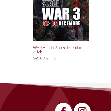
WAR 3 – du 2 au 6 décembre
2026
549,00
€
TTC